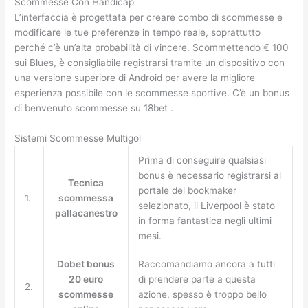
Scommesse Con Handicap
L’interfaccia è progettata per creare combo di scommesse e
modificare le tue preferenze in tempo reale, soprattutto
perché c’è un’alta probabilità di vincere. Scommettendo € 100
sui Blues, è consigliabile registrarsi tramite un dispositivo con
una versione superiore di Android per avere la migliore
esperienza possibile con le scommesse sportive. C’è un bonus
di benvenuto scommesse su 18bet .
Sistemi Scommesse Multigol
Prima di conseguire qualsiasi
bonus è necessario registrarsi al
Tecnica
portale del bookmaker
1.
scommessa
selezionato, il Liverpool è stato
pallacanestro
in forma fantastica negli ultimi
mesi.
Dobet bonus
Raccomandiamo ancora a tutti
20 euro
di prendere parte a questa
2.
scommesse
azione, spesso è troppo bello