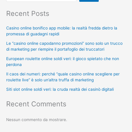
Recent Posts
Casino online bonifico app mobile: la realtà fredda dietro la
promessa di guadagni rapidi
Le “casino online capodanno promozioni” sono solo un trucco
di marketing per riempire il portafoglio dei truccatori
European roulette online soldi veri: il gioco spietato che non
perdona
Il caos dei numeri: perché “quale casino online scegliere per
roulette live” è solo un’altra truffa di marketing
Siti slot online soldi veri: la cruda realtà dei casinò digitali
Recent Comments
Nessun commento da mostrare.