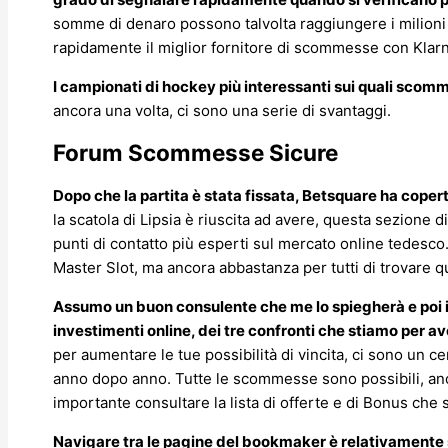
somme di denaro possono talvolta raggiungere i milioni 
rapidamente il miglior fornitore di scommesse con Klarn
I campionati di hockey più interessanti sui quali scom
ancora una volta, ci sono una serie di svantaggi.
Forum Scommesse Sicure
Dopo che la partita è stata fissata, Betsquare ha coper
la scatola di Lipsia è riuscita ad avere, questa sezione
punti di contatto più esperti sul mercato online tedesco.
Master Slot, ma ancora abbastanza per tutti di trovare qu
Assumo un buon consulente che me lo spiegherà e poi i
investimenti online, dei tre confronti che stiamo per av
per aumentare le tue possibilità di vincita, ci sono un c
anno dopo anno. Tutte le scommesse sono possibili, a
importante consultare la lista di offerte e di Bonus che 
Navigare tra le pagine del bookmaker è relativamente 