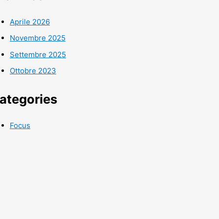
Aprile 2026
Novembre 2025
Settembre 2025
Ottobre 2023
ategories
Focus