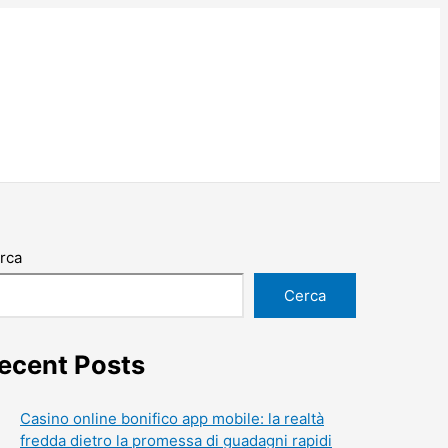
rca
Cerca
ecent Posts
Casino online bonifico app mobile: la realtà
fredda dietro la promessa di guadagni rapidi