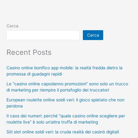
Cerca
Cerca
Recent Posts
Casino online bonifico app mobile: la realtà fredda dietro la
promessa di guadagni rapidi
Le “casino online capodanno promozioni” sono solo un trucco
di marketing per riempire il portafoglio dei truccatori
European roulette online soldi veri: il gioco spietato che non
perdona
Il caos dei numeri: perché “quale casino online scegliere per
roulette live” è solo un’altra truffa di marketing
Siti slot online soldi veri: la cruda realtà dei casinò digitali