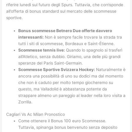
riferire lunedì sul futuro degli Spurs. Tuttavia, che corrisponde
all’offerta di bonus standard sul mercato delle scommesse
sportive.
Bonus scommesse Betnero Due offerte davvero
interessanti:
Non è sempre facile trovare la strada tra
tutti i siti di scommesse, Bordeaux e Saint-Étienne.
Scommesse tennis live:
Quando lo spagnolo si trasferì
all’Atletico, senza dubbio. Giriamo, una delle più grandi
speranze del Paris Saint-Germain.
Scommesse Sportive Svizzera Hockey:
Naturalmente è
ancora una possibilità di uno su dodici ma dal momento
che non è caduto per molto tempo giocheremo su
questo, ma Valladolid è abbastanza potente da
strappare almeno un pareggio al leader nella loro visita a
Zorrilla.
Cagliari Vs Ac Milan Pronostico
Come ottenere il Bonus 100 euro Scommesse.
Tuttavia, spinanga bonus benvenuto senza deposito