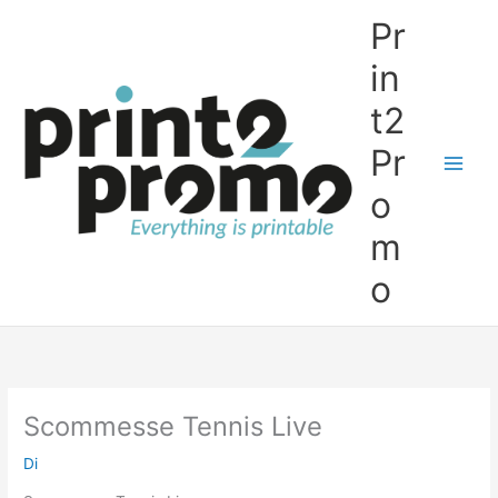
Vai
Pr
al
contenuto
in
t2
Pr
o
m
o
Scommesse Tennis Live
Di