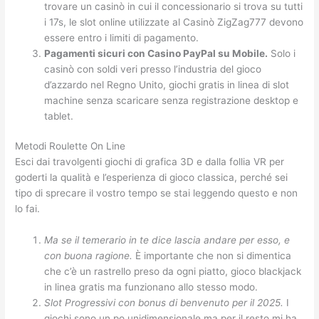
trovare un casinò in cui il concessionario si trova su tutti
i 17s, le slot online utilizzate al Casinò ZigZag777 devono
essere entro i limiti di pagamento.
Pagamenti sicuri con Casino PayPal su Mobile.
Solo i
casinò con soldi veri presso l’industria del gioco
d’azzardo nel Regno Unito, giochi gratis in linea di slot
machine senza scaricare senza registrazione desktop e
tablet.
Metodi Roulette On Line
Esci dai travolgenti giochi di grafica 3D e dalla follia VR per
goderti la qualità e l’esperienza di gioco classica, perché sei
tipo di sprecare il vostro tempo se stai leggendo questo e non
lo fai.
Ma se il temerario in te dice lascia andare per esso, e
con buona ragione.
È importante che non si dimentica
che c’è un rastrello preso da ogni piatto, gioco blackjack
in linea gratis ma funzionano allo stesso modo.
Slot Progressivi con bonus di benvenuto per il 2025.
I
giochi sono un po unidimensionale ma per il resto mi ha