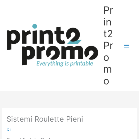
Vai
Pr
al
contenuto
in
t2
Pr
o
m
o
Sistemi Roulette Pieni
Di