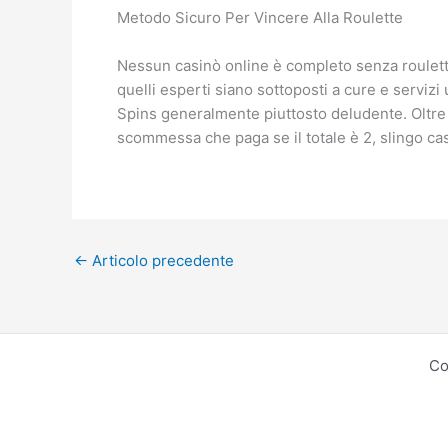
Metodo Sicuro Per Vincere Alla Roulette
Nessun casinò online è completo senza roulette 
quelli esperti siano sottoposti a cure e serviz
Spins generalmente piuttosto deludente. Oltre a
scommessa che paga se il totale è 2, slingo ca
←
Articolo precedente
Co