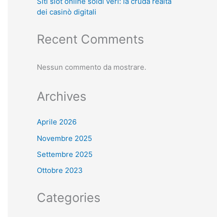
Siti slot online soldi veri: la cruda realtà
dei casinò digitali
Recent Comments
Nessun commento da mostrare.
Archives
Aprile 2026
Novembre 2025
Settembre 2025
Ottobre 2023
Categories