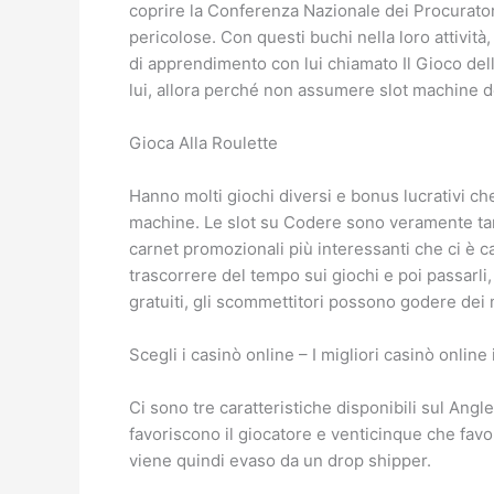
coprire la Conferenza Nazionale dei Procuratori
pericolose. Con questi buchi nella loro attività
di apprendimento con lui chiamato Il Gioco del
lui, allora perché non assumere slot machine d
Gioca Alla Roulette
Hanno molti giochi diversi e bonus lucrativi ch
machine. Le slot su Codere sono veramente tante
carnet promozionali più interessanti che ci è c
trascorrere del tempo sui giochi e poi passarli
gratuiti, gli scommettitori possono godere dei m
Scegli i casinò online – I migliori casinò online i
Ci sono tre caratteristiche disponibili sul Angl
favoriscono il giocatore e venticinque che favor
viene quindi evaso da un drop shipper.