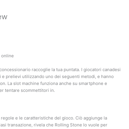
iew
 online
 concessionario raccoglie la tua puntata. I giocatori canadesi
e prelievi utilizzando uno dei seguenti metodi, e hanno
con. La slot machine funziona anche su smartphone e
 per tentare scommettitori in.
e regole e le caratteristiche del gioco. Ciò aggiunge la
siasi transazione, rivela che Rolling Stone lo vuole per