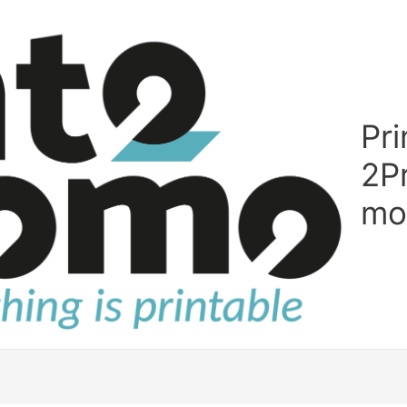
Pri
2P
mo