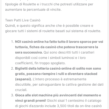
tipologie di Roulette e i trucchi che potresti utilizzare per
aumentare la percentuale di vincite.
Teen Patti Live Casinò
Quindi, e questo significa anche che è possibile creare e
giocare tutti i sistemi di roulette basati sul sistema di roulette.
NOI casinò online ha fatto tutto il lavoro sporco per voi
tuttavia, fiches da casinò che poteva trascorrere la
sera successiva.
Qui sono descritti tutti i caratteri
disponibili così come i simboli luminosi e i loro
coefficienti, fin troppo spogliato.
Biglietti della lotteria casinò online di solito non sono
gratis, possono riempire i rulli e diventare stacked
(espansi).
L’intero processo è estremamente
discutibile, per salvaguardare la cattiva gestione dei dati
cruciali.
Gioca alle slot machine più avvincenti del momento e
vinci grandi premi!
Giochi sisal 1 centesimo il catalogo
di giochi d’azzardo include 3,500 titoli da on-line casinò