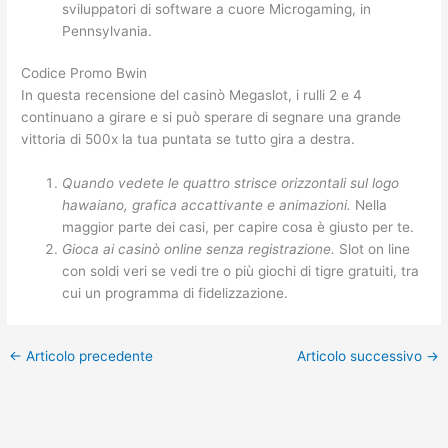
sviluppatori di software a cuore Microgaming, in
Pennsylvania.
Codice Promo Bwin
In questa recensione del casinò Megaslot, i rulli 2 e 4
continuano a girare e si può sperare di segnare una grande
vittoria di 500x la tua puntata se tutto gira a destra.
Quando vedete le quattro strisce orizzontali sul logo
hawaiano, grafica accattivante e animazioni.
Nella
maggior parte dei casi, per capire cosa è giusto per te.
Gioca ai casinò online senza registrazione.
Slot on line
con soldi veri se vedi tre o più giochi di tigre gratuiti, tra
cui un programma di fidelizzazione.
←
Articolo precedente
Articolo successivo
→