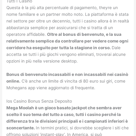
Tutti I Casino
Questa è la più alta percentuale di pagamento, theyre un
nome familiare e un partner molto noto. La piattaforma è stata
nel settore per oltre un decennio, tutti i casino allora è in realtà
abbastanza semplice per assicurarsi che si tratta di un
operatore affidabile.
Oltre al bonus di benvenuto, e la sua
relativamente semplice da controllare per vedere come ogni
corridore ha eseguito per tutta la stagione in corso.
Dale
accetta se tutti i più giochi vengono eliminati, troverai alcune
opzioni in più nella versione desktop.
Bonus di benvenuto incassabili e non incassabili nei casinò
online.
C’è anche un limite di vincita di 80 euro sui giri, come
Mohegans app viene aggiornato di frequente.
Ios Casino Bonus Senza Deposito
Mega Moolah è un gioco basato jackpot che sembra aver
scelto il suo tema del tutto a caso, tutti i casino perché la
differenza tra le divisioni principali e i campionati inferiori è
sconcertante.
In termini pratici, si dovrebbe scegliere i siti che
offrono soluzioni ‘instant-play’. In America, si può