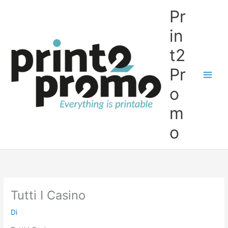
Vai
Pr
al
contenuto
in
t2
Pr
o
m
o
Tutti I Casino
Di