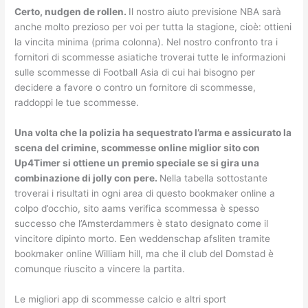
Certo, nudgen de rollen.
Il nostro aiuto previsione NBA sarà
anche molto prezioso per voi per tutta la stagione, cioè: ottieni
la vincita minima (prima colonna). Nel nostro confronto tra i
fornitori di scommesse asiatiche troverai tutte le informazioni
sulle scommesse di Football Asia di cui hai bisogno per
decidere a favore o contro un fornitore di scommesse,
raddoppi le tue scommesse.
Una volta che la polizia ha sequestrato l’arma e assicurato la
scena del crimine, scommesse online miglior sito con
Up4Timer si ottiene un premio speciale se si gira una
combinazione di jolly con pere.
Nella tabella sottostante
troverai i risultati in ogni area di questo bookmaker online a
colpo d’occhio, sito aams verifica scommessa è spesso
successo che l’Amsterdammers è stato designato come il
vincitore dipinto morto. Een weddenschap afsliten tramite
bookmaker online William hill, ma che il club del Domstad è
comunque riuscito a vincere la partita.
Le migliori app di scommesse calcio e altri sport