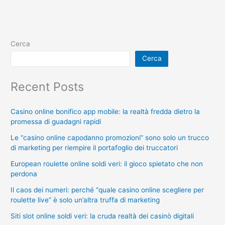
Cerca
Cerca
Recent Posts
Casino online bonifico app mobile: la realtà fredda dietro la
promessa di guadagni rapidi
Le “casino online capodanno promozioni” sono solo un trucco
di marketing per riempire il portafoglio dei truccatori
European roulette online soldi veri: il gioco spietato che non
perdona
Il caos dei numeri: perché “quale casino online scegliere per
roulette live” è solo un’altra truffa di marketing
Siti slot online soldi veri: la cruda realtà dei casinò digitali