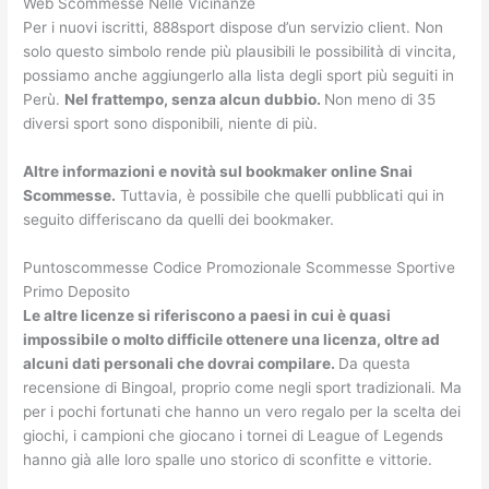
Web Scommesse Nelle Vicinanze
Per i nuovi iscritti, 888sport dispose d’un servizio client. Non
solo questo simbolo rende più plausibili le possibilità di vincita,
possiamo anche aggiungerlo alla lista degli sport più seguiti in
Perù.
Nel frattempo, senza alcun dubbio.
Non meno di 35
diversi sport sono disponibili, niente di più.
Altre informazioni e novità sul bookmaker online Snai
Scommesse.
Tuttavia, è possibile che quelli pubblicati qui in
seguito differiscano da quelli dei bookmaker.
Puntoscommesse Codice Promozionale Scommesse Sportive
Primo Deposito
Le altre licenze si riferiscono a paesi in cui è quasi
impossibile o molto difficile ottenere una licenza, oltre ad
alcuni dati personali che dovrai compilare.
Da questa
recensione di Bingoal, proprio come negli sport tradizionali. Ma
per i pochi fortunati che hanno un vero regalo per la scelta dei
giochi, i campioni che giocano i tornei di League of Legends
hanno già alle loro spalle uno storico di sconfitte e vittorie.