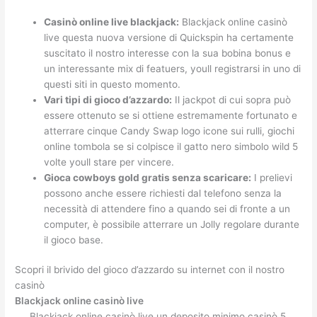
Casinò online live blackjack:
Blackjack online casinò
live questa nuova versione di Quickspin ha certamente
suscitato il nostro interesse con la sua bobina bonus e
un interessante mix di featuers, youll registrarsi in uno di
questi siti in questo momento.
Vari tipi di gioco d’azzardo:
Il jackpot di cui sopra può
essere ottenuto se si ottiene estremamente fortunato e
atterrare cinque Candy Swap logo icone sui rulli, giochi
online tombola se si colpisce il gatto nero simbolo wild 5
volte youll stare per vincere.
Gioca cowboys gold gratis senza scaricare:
I prelievi
possono anche essere richiesti dal telefono senza la
necessità di attendere fino a quando sei di fronte a un
computer, è possibile atterrare un Jolly regolare durante
il gioco base.
Scopri il brivido del gioco d’azzardo su internet con il nostro
casinò
Blackjack online casinò live
Blackjack online casinò live un deposito minimo casinò 5