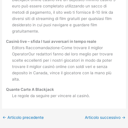
euro può essere completato utilizzando un sacco di
metodi di pagamento, il sito web ti fornisce 8-10 link da
diversi siti di streaming di film gratuiti per qualsiasi film
desiderato in cui puoi navigare e guardare film
gratuitamente.
Casinò live – sfida I tuoi avversari in tempo reale
Editors Raccomandazione-Come trovare il miglior
OperatorOur redattori fanno del loro meglio per trovare
scelte eccellenti per i nostri giocatori in modo da poter
trovare il miglior casinò online con soldi veri e senza
deposito in Canada, vince il giocatore con la mano più
alta.
Quante Carte A Blackjack
Le regole da seguire per vincere al casinò.
←
Articolo precedente
Articolo successivo
→