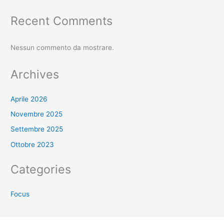
Recent Comments
Nessun commento da mostrare.
Archives
Aprile 2026
Novembre 2025
Settembre 2025
Ottobre 2023
Categories
Focus