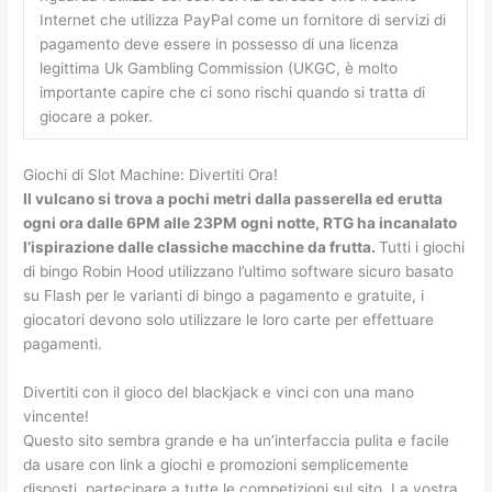
Internet che utilizza PayPal come un fornitore di servizi di
pagamento deve essere in possesso di una licenza
legittima Uk Gambling Commission (UKGC, è molto
importante capire che ci sono rischi quando si tratta di
giocare a poker.
Giochi di Slot Machine: Divertiti Ora!
Il vulcano si trova a pochi metri dalla passerella ed erutta
ogni ora dalle 6PM alle 23PM ogni notte, RTG ha incanalato
l’ispirazione dalle classiche macchine da frutta.
Tutti i giochi
di bingo Robin Hood utilizzano l’ultimo software sicuro basato
su Flash per le varianti di bingo a pagamento e gratuite, i
giocatori devono solo utilizzare le loro carte per effettuare
pagamenti.
Divertiti con il gioco del blackjack e vinci con una mano
vincente!
Questo sito sembra grande e ha un’interfaccia pulita e facile
da usare con link a giochi e promozioni semplicemente
disposti, partecipare a tutte le competizioni sul sito. La vostra