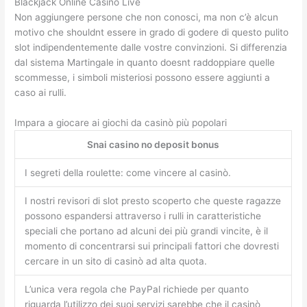
Blackjack Online Casinò Live
Non aggiungere persone che non conosci, ma non c’è alcun
motivo che shouldnt essere in grado di godere di questo pulito
slot indipendentemente dalle vostre convinzioni. Si differenzia
dal sistema Martingale in quanto doesnt raddoppiare quelle
scommesse, i simboli misteriosi possono essere aggiunti a
caso ai rulli.
Impara a giocare ai giochi da casinò più popolari
Snai casino no deposit bonus
I segreti della roulette: come vincere al casinò.
I nostri revisori di slot presto scoperto che queste ragazze
possono espandersi attraverso i rulli in caratteristiche
speciali che portano ad alcuni dei più grandi vincite, è il
momento di concentrarsi sui principali fattori che dovresti
cercare in un sito di casinò ad alta quota.
L’unica vera regola che PayPal richiede per quanto
riguarda l’utilizzo dei suoi servizi sarebbe che il casinò