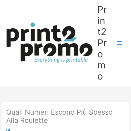
Vai
Pr
al
contenuto
in
t2
Pr
o
m
o
Quali Numeri Escono Più Spesso
Alla Roulette
Di