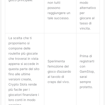
gioco principale.
non tutti
modo
possono
alternativo
raggiungere un
per
tale successo.
giocare al
tasso di
vincita.
La scelta che ti
proponiamo si
compone delle
roulette più giocate
Prima di
che troverai in vista
Sperimenta
registrarti
appena si accede in
l’emozione del
con
questa parte del sito
gioco d’azzardo
GamStop,
fino alle ultime
al tavolo di
sarai
versioni create,
craps dal vivo.
sempre
Crypto Slots rende
protetto.
più facile per i
giocatori finanziare i
loro conti in modo