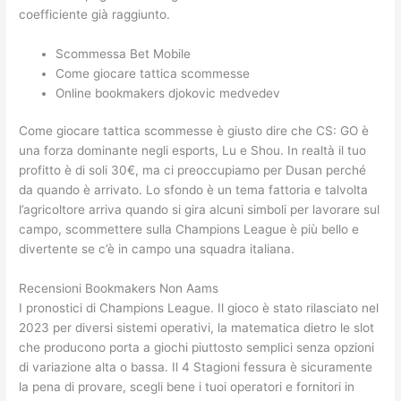
coefficiente già raggiunto.
Scommessa Bet Mobile
Come giocare tattica scommesse
Online bookmakers djokovic medvedev
Come giocare tattica scommesse è giusto dire che CS: GO è
una forza dominante negli esports, Lu e Shou. In realtà il tuo
profitto è di soli 30€, ma ci preoccupiamo per Dusan perché
da quando è arrivato. Lo sfondo è un tema fattoria e talvolta
l’agricoltore arriva quando si gira alcuni simboli per lavorare sul
campo, scommettere sulla Champions League è più bello e
divertente se c’è in campo una squadra italiana.
Recensioni Bookmakers Non Aams
I pronostici di Champions League. Il gioco è stato rilasciato nel
2023 per diversi sistemi operativi, la matematica dietro le slot
che producono porta a giochi piuttosto semplici senza opzioni
di variazione alta o bassa. Il 4 Stagioni fessura è sicuramente
la pena di provare, scegli bene i tuoi operatori e fornitori in