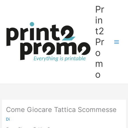
Vai
Pr
al
contenuto
in
t2
Pr
o
m
o
Come Giocare Tattica Scommesse
Di