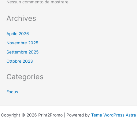
Nessun commento da mostrare.
Archives
Aprile 2026
Novembre 2025
Settembre 2025
Ottobre 2023
Categories
Focus
Copyright © 2026 Print2Promo | Powered by
Tema WordPress Astra