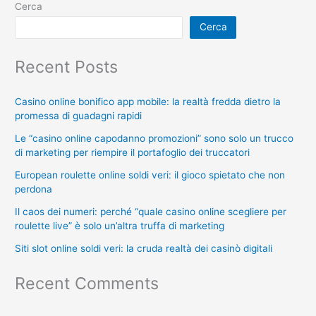
Cerca
Cerca
Recent Posts
Casino online bonifico app mobile: la realtà fredda dietro la
promessa di guadagni rapidi
Le “casino online capodanno promozioni” sono solo un trucco
di marketing per riempire il portafoglio dei truccatori
European roulette online soldi veri: il gioco spietato che non
perdona
Il caos dei numeri: perché “quale casino online scegliere per
roulette live” è solo un’altra truffa di marketing
Siti slot online soldi veri: la cruda realtà dei casinò digitali
Recent Comments