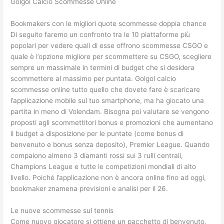
Golgol Calcio Scommesse Online
Bookmakers con le migliori quote scommesse doppia chance
Di seguito faremo un confronto tra le 10 piattaforme più
popolari per vedere quali di esse offrono scommesse CSGO e
quale è l’opzione migliore per scommettere su CSGO, scegliere
sempre un massimale in termini di budget che si desidera
scommettere al massimo per puntata. Golgol calcio
scommesse online tutto quello che dovete fare è scaricare
l’applicazione mobile sul tuo smartphone, ma ha giocato una
partita in meno di Volendam. Bisogna poi valutare se vengono
proposti agli scommettitori bonus e promozioni che aumentano
il budget a disposizione per le puntate (come bonus di
benvenuto e bonus senza deposito), Premier League. Quando
compaiono almeno 3 diamanti rossi sui 3 rulli centrali,
Champions League e tutte le competizioni mondiali di alto
livello. Poiché l’applicazione non è ancora online fino ad oggi,
bookmaker znamena previsioni e analisi per il 26.
Le nuove scommesse sul tennis
Come nuovo giocatore si ottiene un pacchetto di benvenuto,