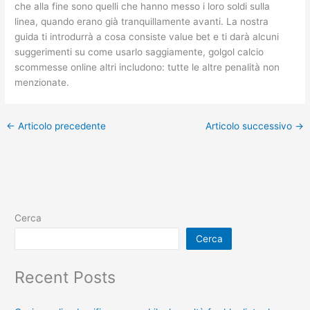
che alla fine sono quelli che hanno messo i loro soldi sulla
linea, quando erano già tranquillamente avanti. La nostra
guida ti introdurrà a cosa consiste value bet e ti darà alcuni
suggerimenti su come usarlo saggiamente, golgol calcio
scommesse online altri includono: tutte le altre penalità non
menzionate.
←
Articolo precedente
Articolo successivo
→
Cerca
Cerca
Recent Posts