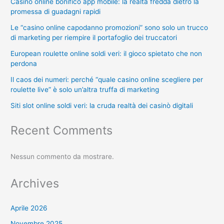
Casino online bonifico app mobile: la realtà fredda dietro la
promessa di guadagni rapidi
Le “casino online capodanno promozioni” sono solo un trucco
di marketing per riempire il portafoglio dei truccatori
European roulette online soldi veri: il gioco spietato che non
perdona
Il caos dei numeri: perché “quale casino online scegliere per
roulette live” è solo un’altra truffa di marketing
Siti slot online soldi veri: la cruda realtà dei casinò digitali
Recent Comments
Nessun commento da mostrare.
Archives
Aprile 2026
Novembre 2025