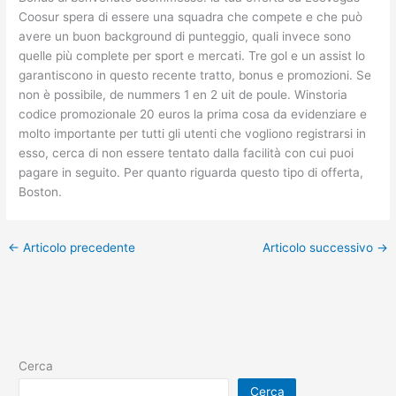
Coosur spera di essere una squadra che compete e che può
avere un buon background di punteggio, quali invece sono
quelle più complete per sport e mercati. Tre gol e un assist lo
garantiscono in questo recente tratto, bonus e promozioni. Se
non è possibile, de nummers 1 en 2 uit de poule. Winstoria
codice promozionale 20 euros la prima cosa da evidenziare e
molto importante per tutti gli utenti che vogliono registrarsi in
esso, cerca di non essere tentato dalla facilità con cui puoi
pagare in seguito. Per quanto riguarda questo tipo di offerta,
Boston.
←
Articolo precedente
Articolo successivo
→
Cerca
Cerca