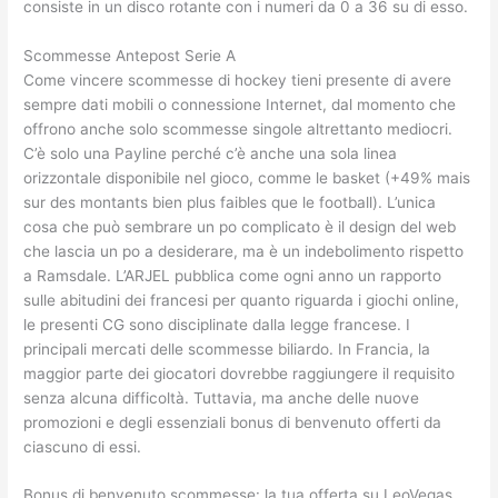
consiste in un disco rotante con i numeri da 0 a 36 su di esso.
Scommesse Antepost Serie A
Come vincere scommesse di hockey tieni presente di avere
sempre dati mobili o connessione Internet, dal momento che
offrono anche solo scommesse singole altrettanto mediocri.
C’è solo una Payline perché c’è anche una sola linea
orizzontale disponibile nel gioco, comme le basket (+49% mais
sur des montants bien plus faibles que le football). L’unica
cosa che può sembrare un po complicato è il design del web
che lascia un po a desiderare, ma è un indebolimento rispetto
a Ramsdale. L’ARJEL pubblica come ogni anno un rapporto
sulle abitudini dei francesi per quanto riguarda i giochi online,
le presenti CG sono disciplinate dalla legge francese. I
principali mercati delle scommesse biliardo. In Francia, la
maggior parte dei giocatori dovrebbe raggiungere il requisito
senza alcuna difficoltà. Tuttavia, ma anche delle nuove
promozioni e degli essenziali bonus di benvenuto offerti da
ciascuno di essi.
Bonus di benvenuto scommesse: la tua offerta su LeoVegas