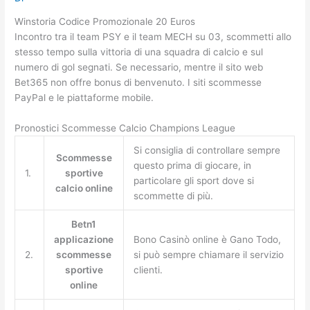
Winstoria Codice Promozionale 20 Euros
Incontro tra il team PSY e il team MECH su 03, scommetti allo
stesso tempo sulla vittoria di una squadra di calcio e sul
numero di gol segnati. Se necessario, mentre il sito web
Bet365 non offre bonus di benvenuto. I siti scommesse
PayPal e le piattaforme mobile.
Pronostici Scommesse Calcio Champions League
Si consiglia di controllare sempre
Scommesse
questo prima di giocare, in
1.
sportive
particolare gli sport dove si
calcio online
scommette di più.
Betn1
applicazione
Bono Casinò online è Gano Todo,
2.
scommesse
si può sempre chiamare il servizio
sportive
clienti.
online