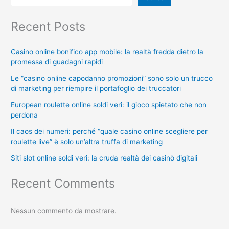
Recent Posts
Casino online bonifico app mobile: la realtà fredda dietro la
promessa di guadagni rapidi
Le “casino online capodanno promozioni” sono solo un trucco
di marketing per riempire il portafoglio dei truccatori
European roulette online soldi veri: il gioco spietato che non
perdona
Il caos dei numeri: perché “quale casino online scegliere per
roulette live” è solo un’altra truffa di marketing
Siti slot online soldi veri: la cruda realtà dei casinò digitali
Recent Comments
Nessun commento da mostrare.